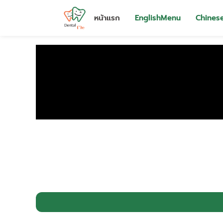
หน้าแรก
EnglishMenu
Chines
Skip
to
content