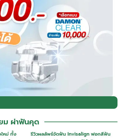
ยม ผ่าฟันคุด
หม่ ทั้ง
รีวิวผลลัพธ์จัดฟัน Invisalign ฟอกสีฟัน