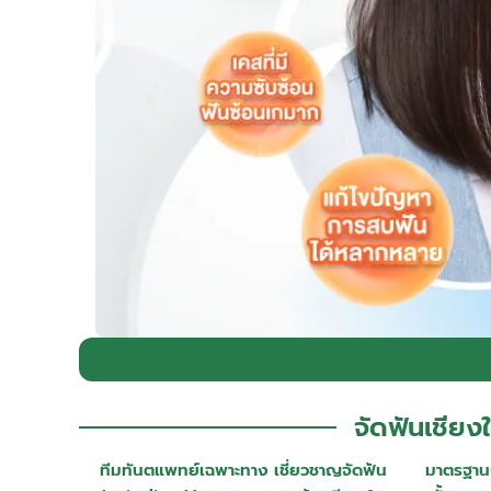
จัดฟันเชียง
ทีมทันตแพทย์เฉพาะทาง เชี่ยวชาญจัดฟัน
มาตรฐาน