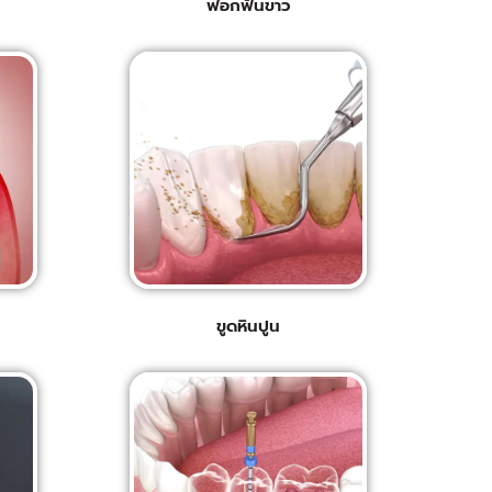
ฟอกฟันขาว
ขูดหินปูน