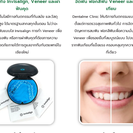
ทั้ง Invisalign, Veneer และผ่า
จัดฟัน ฟอกสีฟัน Veneer แล
ฟันคุด
เทียม
คโนโลยีทางทันตกรรมที่ทันสมัย และวัสดุ
Dentalme Clinic ให้บริการทันตกรรม
ง ได้มาตรฐานสากลทุกขั้นตอน ไม่ว่าจะ
ตั้งแต่การตรวจสุขภาพฟันทั่วไป การจัดฟ
ฟันแบบใส Invisalign การทำ Veneer เพื่อ
ปัญหาการสบฟัน ฟอกสีฟันเพื่อความมั่
รงฟัน หรือการผ่าฟันคุดที่ต้องการความ
Veneer เพื่อรอยยิ้มที่สมบูรณ์แบบ ไปจ
อดภัยภายใต้การดูแลจากทีมทันตแพทย์ใน
รากฟันเทียมที่แข็งแรง ครอบคลุมทุกคว
เชียงใหม่
ที่เดียว