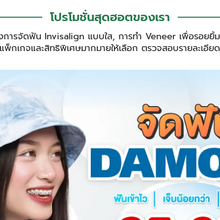
โปรโมชั่นสุดฮอตของเรา
ั้งการจัดฟัน Invisalign แบบใส, การทำ Veneer เพื่อรอยย
พ็กเกจและสิทธิพิเศษมากมายให้เลือก ตรวจสอบรายละเอียดโปรโ