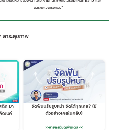
นะนำให้นัดหมายล่วงหน้า เพื่อให้ทีมทันตแพทย์เตรียมแผนการรักษาและ
ลดระยะเวลารอคอย”
พ สาระสุขภาพ
สติก มา
จัดฟันปรับรูปหน้า จัดได้ทุกเคส? (มี
ำคัญแค่
ตัวอย่างเคสในคลิป)
>>ลายละเอียดเพิ่มเติม <<