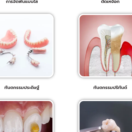
การจัดฟันแบบใส
ตัดเหงือก
ทันตกรรมประดิษฐ์
ทันตกรรมปริทันต์