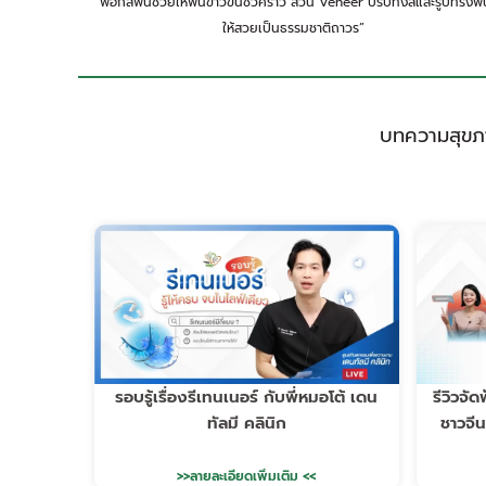
“ฟอกสีฟันช่วยให้ฟันขาวขึ้นชั่วคราว ส่วน Veneer ปรับทั้งสีและรูปทรงฟั
ให้สวยเป็นธรรมชาติถาวร”
บทความสุขภา
รอบรู้เรื่องรีเทนเนอร์ กับพี่หมอโต้ เดน
รีวิวจั
ทัลมี คลินิก
ชาวจีน
>>ลายละเอียดเพิ่มเติม <<