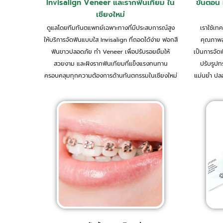
Invisalign Veneer และรากฟันเทียม ใน
ขั้นตอน 
เชียงใหม่
ดูแลโดยทีมทันตแพทย์เฉพาะทางที่มีประสบการณ์สูง
เราใช้เท
ให้บริการจัดฟันแบบใส Invisalign ที่ถอดได้ง่าย ฟอกสี
คุณภาพสู
ฟันขาวปลอดภัย ทำ Veneer เพื่อปรับรอยยิ้มให้
เป็นการจัด
สวยงาม และฝังรากฟันเทียมที่แข็งแรงทนทาน
ปรับรูปท
ครอบคลุมทุกความต้องการด้านทันตกรรมในเชียงใหม่
แม่นยำ ปล