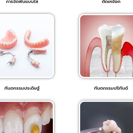
การจัดฟันแบบใส
ตัดเหงือก
ทันตกรรมประดิษฐ์
ทันตกรรมปริทันต์