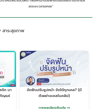
นะนำให้นัดหมายล่วงหน้า เพื่อให้ทีมทันตแพทย์เตรียมแผนการรักษาและ
ลดระยะเวลารอคอย”
พ สาระสุขภาพ
สติก มา
จัดฟันปรับรูปหน้า จัดได้ทุกเคส? (มี
ำคัญแค่
ตัวอย่างเคสในคลิป)
>>ลายละเอียดเพิ่มเติม <<