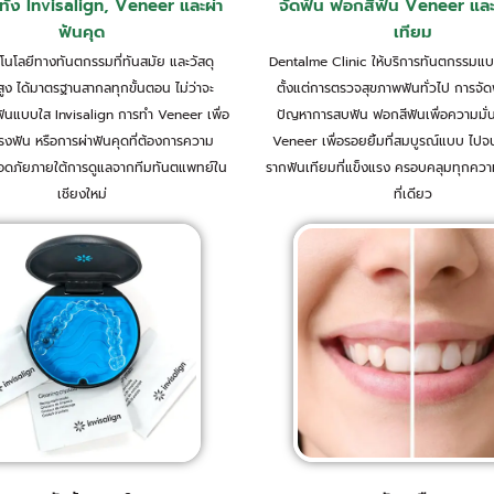
ทั้ง Invisalign, Veneer และผ่า
จัดฟัน ฟอกสีฟัน Veneer แล
ฟันคุด
เทียม
คโนโลยีทางทันตกรรมที่ทันสมัย และวัสดุ
Dentalme Clinic ให้บริการทันตกรรม
ง ได้มาตรฐานสากลทุกขั้นตอน ไม่ว่าจะ
ตั้งแต่การตรวจสุขภาพฟันทั่วไป การจัดฟ
ฟันแบบใส Invisalign การทำ Veneer เพื่อ
ปัญหาการสบฟัน ฟอกสีฟันเพื่อความมั่
รงฟัน หรือการผ่าฟันคุดที่ต้องการความ
Veneer เพื่อรอยยิ้มที่สมบูรณ์แบบ ไปจ
อดภัยภายใต้การดูแลจากทีมทันตแพทย์ใน
รากฟันเทียมที่แข็งแรง ครอบคลุมทุกคว
เชียงใหม่
ที่เดียว