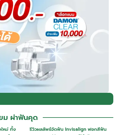
ยม ผ่าฟันคุด
หม่ ทั้ง
รีวิวผลลัพธ์จัดฟัน Invisalign ฟอกสีฟัน