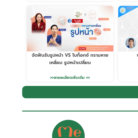
จัดฟันรับรูปหน้า VS โบท็อกซ์ กรามหาย
เหลี่ยม รูปหน้าเปลี่ยน
>>ลายละเอียดเพิ่มเติม <<