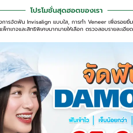
โปรโมชั่นสุดฮอตของเรา
ั้งการจัดฟัน Invisalign แบบใส, การทำ Veneer เพื่อรอยย
พ็กเกจและสิทธิพิเศษมากมายให้เลือก ตรวจสอบรายละเอียดโปรโ