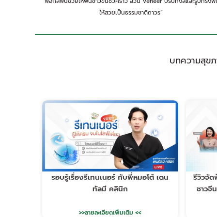
“ฟอกสีฟันช่วยให้ฟันขาวขึ้นชั่วคราว ส่วน Veneer ปรับทั้งสีและรูปทรงฟั
ให้สวยเป็นธรรมชาติถาวร”
บทความสุขภา
รอบรู้เรื่องรีเทนเนอร์ กับพี่หมอโต้ เดน
รีวิวจั
ทัลมี คลินิก
ชาวจีน
>>ลายละเอียดเพิ่มเติม <<