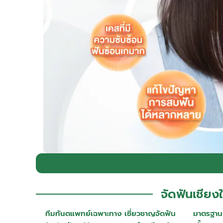
จัดฟันเชียง
ทีมทันตแพทย์เฉพาะทาง เชี่ยวชาญจัดฟัน
มาตรฐาน