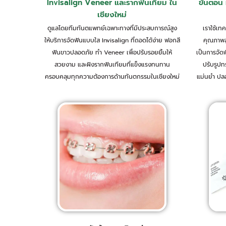
Invisalign Veneer และรากฟันเทียม ใน
ขั้นตอน 
เชียงใหม่
ดูแลโดยทีมทันตแพทย์เฉพาะทางที่มีประสบการณ์สูง
เราใช้เท
ให้บริการจัดฟันแบบใส Invisalign ที่ถอดได้ง่าย ฟอกสี
คุณภาพสู
ฟันขาวปลอดภัย ทำ Veneer เพื่อปรับรอยยิ้มให้
เป็นการจัด
สวยงาม และฝังรากฟันเทียมที่แข็งแรงทนทาน
ปรับรูปท
ครอบคลุมทุกความต้องการด้านทันตกรรมในเชียงใหม่
แม่นยำ ปล