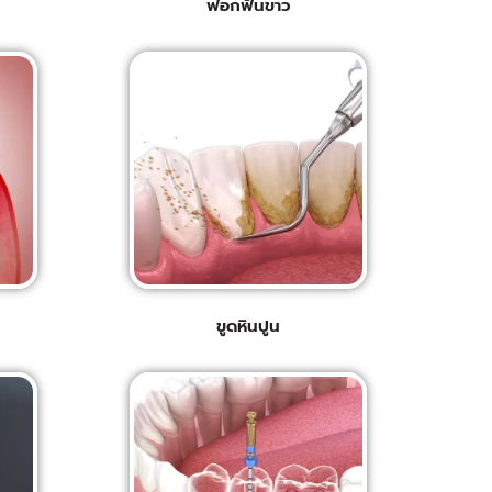
ฟอกฟันขาว
ขูดหินปูน