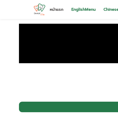
หน้าแรก
EnglishMenu
Chines
Skip
to
content