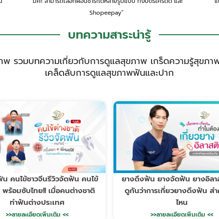
น
“มีค่ะ สามารถเลือกผ่อนชำระได้หลายรูปแบบ ทั้งบัตรเครดิด และ
“แ
Shopeepay”
บทความสาระน่ารู้
พ รวมบทความเกี่ยวกับการดูแลสุขภาพ เกร็ดความรู้สุขภา
เคล็ดลับการดูแลสุขภาพฟันและปาก
ดฟัน คนไข้ชาวจีนรีวิวจัดฟัน คนไข้
ยางดึงฟัน ยางจัดฟัน ยางอิลา
 พร้อมซับไทย!! เมื่อคนต่างชาติ
ดูกันว่าการเกี่ยวยางดึงฟัน ส
ทำฟันต่างประเทศ
ไหน
>>ลายละเอียดเพิ่มเติม <<
>>ลายละเอียดเพิ่มเติม <<