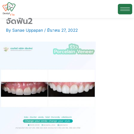
จัดฟัน2
Skip
N
to
e
By
Sanae Uppapan
/
มีนาคม 27, 2022
content
w
s
A
r
c
h
i
v
e