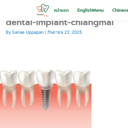
Skip
to
หน้าแรก
EnglishMenu
Chines
content
dental-implant-chiangmai
By
Sanae Uppapan
/
กันยายน 22, 2025