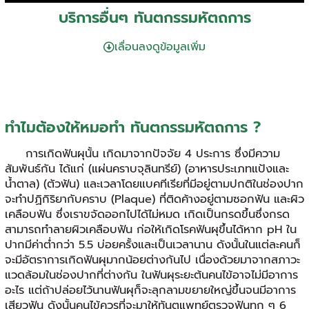
บริการอื่นๆ ทันตกรรมหัตถการ
เลื่อนลงดูข้อมูลเพิ่ม
ทำไมต้องให้หมอทำ ทันตกรรมหัตถการ ?
การเกิดฟันผุนั้น เกิดมาจากปัจจัย 4 ประการ ซึ่งมีความ
สัมพันธ์กัน ได้แก่ (แผ่นคราบจุลินทรีย์) (อาหารประเภทแป้งและ
น้ำตาล) (ตัวฟัน) และเวลาโดยแบคทีเรียที่มีอยู่ตามปกติในช่องปาก
จะทำปฏิกิริยากับคราบ (Plaque) ที่ติดค้างอยู่ตามซอกฟัน และผิว
เคลือบฟัน ซึ่งเราขจัดออกไปได้ไม่หมด เกิดเป็นกรดขึ้นซึ่งกรด
สามารถทำลายผิวเคลือบฟัน ก่อให้เกิดโรคฟันผุขึ้นได้หาก pH ใน
ปากมีค่าต่ำกว่า 5.5 บ่อยครั้งและเป็นเวลานาน ดังนั้นในแต่ละคนก็
จะมีอัตราการเกิดฟันผุมากน้อยต่างกันไป เนื่องด้วยมาจากสภาวะ
แวดล้อมในช่องปากที่ต่างกัน ในฟันผุระยะต้นคนไข้อาจไม่มีอาการ
อะไร แต่ถ้าปล่อยไว้นานฟันผุก็จะลุกลามขยายใหญ่ขึ้นจนมีอาการ
เสียวฟัน ดังนั้นคนไข้ควรที่จะมาให้ทันตแพทย์ตรวจฟันทุก ๆ 6