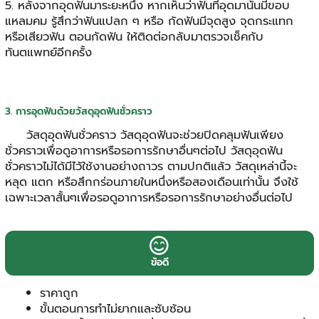
5. หลังจากอุดฟันมาระยะหนึ่ง หากเห็นว่าฟันที่อุดมานั้นมีขอบ
แหลมคม รู้สึกว่าฟันแปลก ๆ หรือ กัดฟันมีจุดสูง จุดกระแทก
หรือเสียวฟัน ตอนกัดฟัน ให้ติดต่อกลับมาตรวจเช็คกับ
ทันตแพทย์อีกครั้ง
3. การอุดฟันด้วยวัสดุอุดฟันชั่วคราว
วัสดุอุดฟันชั่วคราว วัสดุอุดฟันจะช่วยปิดคลุมฟันเพียง
ชั่วคราวเพื่อดูอาการหรือรอการรักษาอื่นๆต่อไป วัสดุอุดฟัน
ชั่วคราวไม่ได้มีไว้ใช้งานอย่างถาวร ตามปกติแล้ว วัสดุเหล่านี้จะ
หลุด แตก หรือสึกกร่อนภายในหนึ่งหรือสองเดือนเท่านั้น จึงใช้
เฉพาะเวลาสั้นๆเพื่อรอดูอาการหรือรอการรักษาอย่างอื่นต่อไป
ข้อดี
ราคาถูก
ขั้นตอนการทำไม่ยากและซับซ้อน