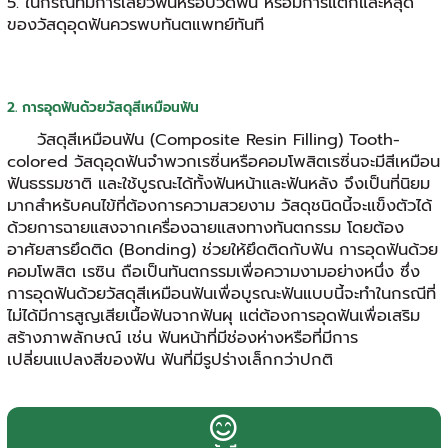
5. ในกรณีที่มีการเสียวฟันหรือปวดฟัน หรือมีการแตกและหลุด
ของวัสดุอุดฟันควรพบทันตแพทย์ทันที
2. การอุดฟันด้วยวัสดุสีเหมือนฟัน
วัสดุสีเหมือนฟัน (Composite Resin Filling) Tooth-
colored วัสดุอุดฟันจำพวกเรซิ่นหรือคอมโพสิตเรซิ่นจะมีสีเหมือน
ฟันธรรมชาติ และใช้บูรณะได้ทั้งฟันหน้าและฟันหลัง จึงเป็นที่นิยม
มากสำหรับคนไข้ที่ต้องการความสวยงาม วัสดุชนิดนี้จะแข็งตัวได้
ด้วยการฉายแสงจากเครื่องฉายแสงทางทันตกรรม โดยต้อง
อาศัยสารยึดติด (Bonding) ช่วยให้ยึดติดกับฟัน การอุดฟันด้วย
คอมโพสิต เรซิน ถือเป็นทันตกรรมเพื่อความงามอย่างหนึ่ง ซึ่ง
การอุดฟันด้วยวัสดุสีเหมือนฟันเพื่อบูรณะฟันแบบนี้จะทำในกรณีที่
ไม่ได้มีการสูญเสียเนื้อฟันจากฟันผุ แต่ต้องการอุดฟันเพื่อเสริม
สร้างภาพลักษณ์ เช่น ฟันหน้าที่มีช่องห่างหรือที่มีการ
เปลี่ยนแปลงสีของฟัน ฟันที่มีรูปร่างเล็กกว่าปกติ