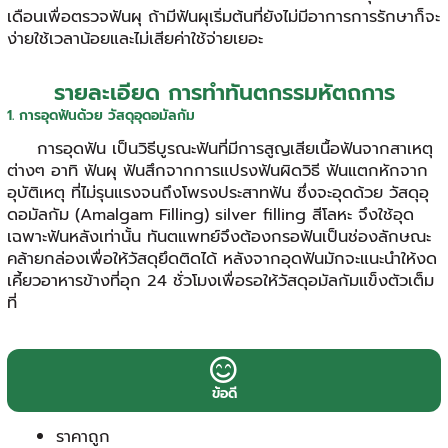
เดือนเพื่อตรวจฟันผุ ถ้ามีฟันผุเริ่มต้นที่ยังไม่มีอาการการรักษาก็จะ
ง่ายใช้เวลาน้อยและไม่เสียค่าใช้จ่ายเยอะ
รายละเอียด การทำทันตกรรมหัตถการ
1. การอุดฟันด้วย วัสดุอุดอมัลกัม
การอุดฟัน เป็นวิธีบูรณะฟันที่มีการสูญเสียเนื้อฟันจากสาเหตุ
ต่างๆ อาทิ ฟันผุ ฟันสึกจากการแปรงฟันผิดวิธี ฟันแตกหักจาก
อุบัติเหตุ ที่ไม่รุนแรงจนถึงโพรงประสาทฟัน ซึ่งจะอุดด้วย วัสดุอุ
ดอมัลกัม (Amalgam Filling) silver filling สีโลหะ จึงใช้อุด
เฉพาะฟันหลังเท่านั้น ทันตแพทย์จึงต้องกรอฟันเป็นช่องลักษณะ
คล้ายกล่องเพื่อให้วัสดุยึดติดได้ หลังจากอุดฟันมักจะแนะนำให้งด
เคี้ยวอาหารข้างที่อุก 24 ชั่วโมงเพื่อรอให้วัสดุอมัลกัมแข็งตัวเต็ม
ที่
ข้อดี
ราคาถูก