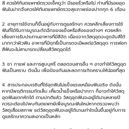
สี ควรให้ทันตแพทย์ตรวจเช็คดูว่า มีรอยรั่วหรือไม่ ท่านที่มีรอยอุด
ฟันในปากจึงควรให้ทันตแพทย์ตรวจสุขภาพช่องปากทุก 6 เดือน
2. อายุการใช้งานก็ขึ้นอยู่กับการดูแลรักษา ควรหลีกเลี่ยงการใช้
ฟันที่ได้รับการบูรณะกัดฉีกของแข็งหรือสิ่งของต่างๆ ควรหลีก
เลี่ยงการรับประทานอาหารที่มีสีจัด เนื่องจากวัสดุอุดจะดูดจับสีได้
มากกว่าผิวฟัน อาหารที่มีฤทธิ์เป็นกรดจะมีผลต่อวัสดุอุด การฟอก
สีฟันจะไม่สามารถเปลี่ยนสีวัสดุอุดได้
3. ชา กาแฟ และการสูบบุหรี่ ตลอดจนสารอื่น ๆ อาจทำให้วัสดุอุด
ฟันเป็นคราบ ดังนั้น เพื่อป้องกันและลดการเกิดคราบให้น้อยที่่สุด
4. สารประกอบเรซินที่ใช้อุดฟันไม่แข็งแรงเหมือนฟันจริง ดังนั้น
หากมีพฤติกรรมกัดเล็บ เคี้ยวน้ำแข็งหรือปากกา ก็อาจทำให้วัสดุ
อุดฟันแตกหักได้ ตามปกติแล้ว วัสดุอุดฟันจะอยู่ได้นานหลายปี
ควรจะต้องไปพบทันตแพทย์เพื่อบูรณะฟันใหม่หากตรวจพบว่า
วัสดุเสื่อมสภาพ แต่วัสดุอุดฟันจะอยู่ได้นานเท่าใดนั้นขึ้นอยู่กับการ
ดูแลรักษาความสะอาดเป็นหลัก