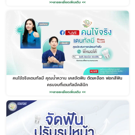
>>ลายละเอียดเพิ่มเติม <<
คนไข้จริงเดนทัลมี คุณน้ำหวาน เคสจัดฟัน ตัดเหงือก ฟอกสีฟัน
ครบจบที่เดนทัลมีคลินิก
>>ลายละเอียดเพิ่มเติม <<