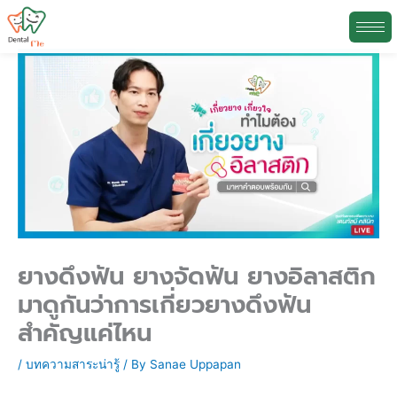
Skip
N
to
e
content
w
s
A
r
c
h
i
ยางดึงฟัน ยางจัดฟัน ยางอิลาสติก
v
มาดูกันว่าการเกี่ยวยางดึงฟัน
e
สำคัญแค่ไหน
/
บทความสาระน่ารู้
/ By
Sanae Uppapan