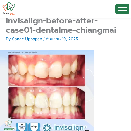
invisalign-before-after-
Skip
N
to
case01-dentalme-chiangmai
e
content
w
By
Sanae Uppapan
/
กันยายน 19, 2025
s
A
r
c
h
i
v
e