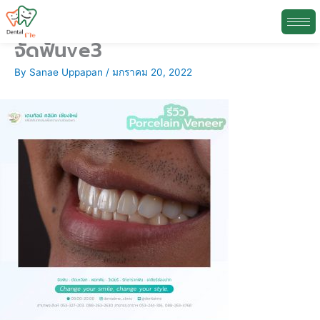
จัดฟันve3
Skip
N
to
e
By
Sanae Uppapan
/
มกราคม 20, 2022
content
w
s
A
r
c
h
i
v
e